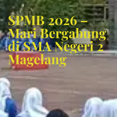
SPMB 2026 –
Mari Bergabung
di SMA Negeri 2
Magelang