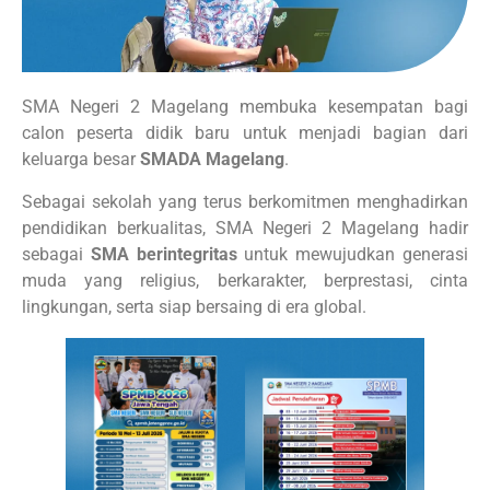
SMA Negeri 2 Magelang membuka kesempatan bagi
calon peserta didik baru untuk menjadi bagian dari
keluarga besar
SMADA Magelang
.
Sebagai sekolah yang terus berkomitmen menghadirkan
pendidikan berkualitas, SMA Negeri 2 Magelang hadir
sebagai
SMA berintegritas
untuk mewujudkan generasi
muda yang religius, berkarakter, berprestasi, cinta
lingkungan, serta siap bersaing di era global.