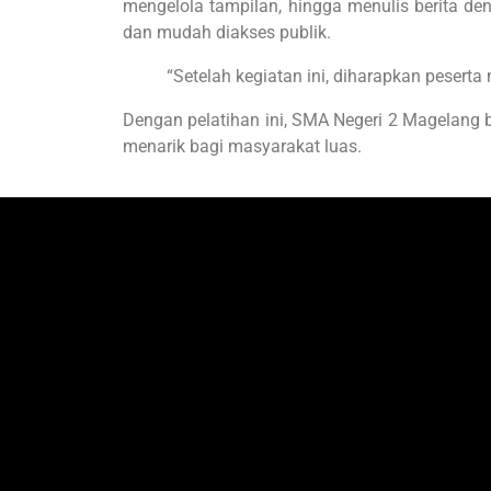
mengelola tampilan, hingga menulis berita den
dan mudah diakses publik.
“Setelah kegiatan ini, diharapkan peserta
Dengan pelatihan ini, SMA Negeri 2 Magelang b
menarik bagi masyarakat luas.