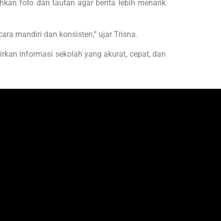
kan foto dan tautan agar berita lebih menarik
ra mandiri dan konsisten,” ujar Trisna.
rkan informasi sekolah yang akurat, cepat, dan