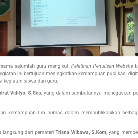
rsama sejumlah guru mengikuti
Pelatihan Penulisan Website
b
giatan ini bertujuan meningkatkan kemampuan publikasi digit
 kegiatan siswa dan guru.
rat Vidityo, S.Sos
, yang dalam sambutannya menegaskan pen
katkan kemampuan tim humas dalam mempublikasikan berbag
n langsung dari pemateri
Trisna Wibawa, S.Kom
, yang member