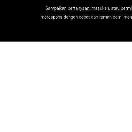
Sampaikan pertanyaan, masukan, atau permin
merespons dengan cepat dan ramah demi membe