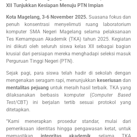
XII Tunjukkan Kesiapan Menuju PTN Impian
Kota Magelang, 3-6 November 2025.
Suasana fokus dan
penuh konsentrasi menyelimuti ruang laboratorium
komputer SMA Negeri Magelang selama pelaksanaan
Tes Kemampuan Akademik (TKA) tahun 2025. Kegiatan
ini diikuti oleh seluruh siswa kelas XII sebagai bagian
krusial dari persiapan mereka menghadapi seleksi masuk
Perguruan Tinggi Negeri (PTN).
Sejak pagi, para siswa telah hadir di sekolah dengan
mengenakan seragam rapi, menunjukkan
keseriusan
dan
mentalitas pejuang
untuk meraih hasil terbaik. TKA yang
dilaksanakan berbasis komputer (
Computer Based
Test
/CBT) ini berjalan tertib sesuai protokol yang
ditetapkan.
“Kami menerapkan prosedur standar, mulai dari
pemeriksaan identitas hingga pengawasan ketat, untuk
memastikan
integritas akademik
selama TKA