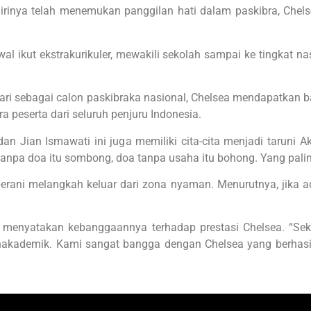
irinya telah menemukan panggilan hati dalam paskibra, Che
al ikut ekstrakurikuler, mewakili sekolah sampai ke tingkat n
ari sebagai calon paskibraka nasional, Chelsea mendapatkan 
 peserta dari seluruh penjuru Indonesia.
 Jian Ismawati ini juga memiliki cita-cita menjadi taruni Ak
anpa doa itu sombong, doa tanpa usaha itu bohong. Yang paling
rani melangkah keluar dari zona nyaman. Menurutnya, jika a
 menyatakan kebanggaannya terhadap prestasi Chelsea. “Se
nonakademik. Kami sangat bangga dengan Chelsea yang berha