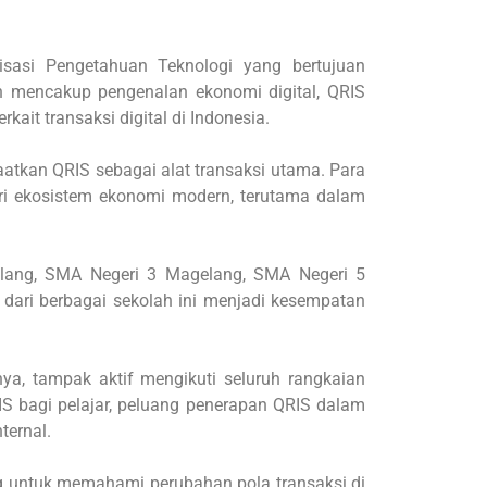
isasi Pengetahuan Teknologi yang bertujuan
n mencakup pengenalan ekonomi digital, QRIS
ait transaksi digital di Indonesia.
atkan QRIS sebagai alat transaksi utama. Para
i ekosistem ekonomi modern, terutama dalam
agelang, SMA Negeri 3 Magelang, SMA Negeri 5
dari berbagai sekolah ini menjadi kesempatan
ya, tampak aktif mengikuti seluruh rangkaian
 bagi pelajar, peluang penerapan QRIS dalam
ternal.
rong untuk memahami perubahan pola transaksi di