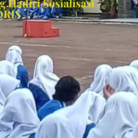
 Hadiri Sosialisasi
 QRIS