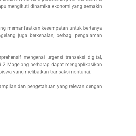
mampu mengikuti dinamika ekonomi yang semakin
gelang memanfaatkan kesempatan untuk bertanya
agelang juga berkenalan, berbagi pengalaman
rehensif mengenai urgensi transaksi digital,
eri 2 Magelang berharap dapat mengaplikasikan
 siswa yang melibatkan transaksi nontunai.
erampilan dan pengetahuan yang relevan dengan
u kompetensi yang perlu dimiliki pelajar untuk