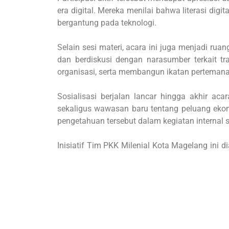
era digital. Mereka menilai bahwa literasi di
bergantung pada teknologi.
Selain sesi materi, acara ini juga menjadi r
dan berdiskusi dengan narasumber terkait t
organisasi, serta membangun ikatan pertemanan
Sosialisasi berjalan lancar hingga akhir ac
sekaligus wawasan baru tentang peluang ekono
pengetahuan tersebut dalam kegiatan internal 
Inisiatif Tim PKK Milenial Kota Magelang ini
perkembangan zaman. Di tengah pesatnya transf
menghadapi tantangan ekonomi di masa depan