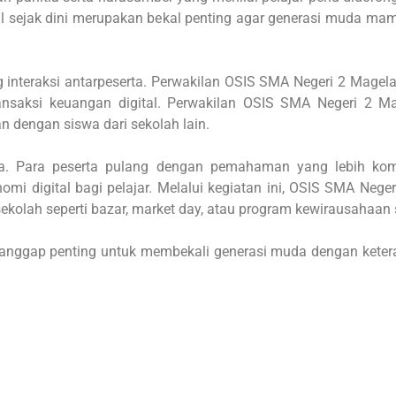
gital sejak dini merupakan bekal penting agar generasi muda 
uang interaksi antarpeserta. Perwakilan OSIS SMA Negeri 2 Ma
ransaksi keuangan digital. Perwakilan OSIS SMA Negeri 2 M
 dengan siswa dari sekolah lain.
ara. Para peserta pulang dengan pemahaman yang lebih komp
mi digital bagi pelajar. Melalui kegiatan ini, OSIS SMA Neg
sekolah seperti bazar, market day, atau program kewirausahaan
 dianggap penting untuk membekali generasi muda dengan ket
ormasi digital, literasi transaksi nontunai menjadi salah sat
.