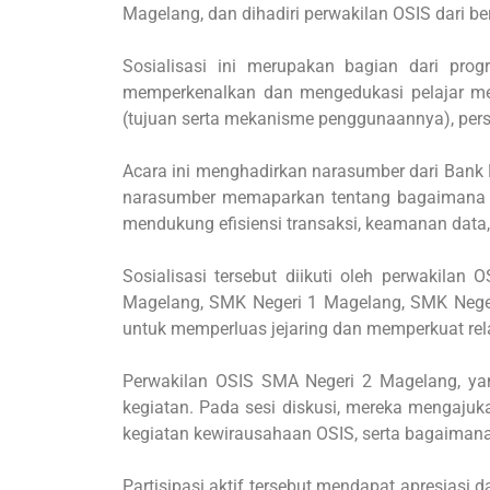
Magelang, dan dihadiri perwakilan OSIS dari 
Sosialisasi ini merupakan bagian dari pro
memperkenalkan dan mengedukasi pelajar men
(tujuan serta mekanisme penggunaannya), perspe
Acara ini menghadirkan narasumber dari Bank 
narasumber memaparkan tentang bagaimana si
mendukung efisiensi transaksi, keamanan data
Sosialisasi tersebut diikuti oleh perwakila
Magelang, SMK Negeri 1 Magelang, SMK Negeri
untuk memperluas jejaring dan memperkuat rela
Perwakilan OSIS SMA Negeri 2 Magelang, yang
kegiatan. Pada sesi diskusi, mereka mengaj
kegiatan kewirausahaan OSIS, serta bagaimana s
Partisipasi aktif tersebut mendapat apresiasi 