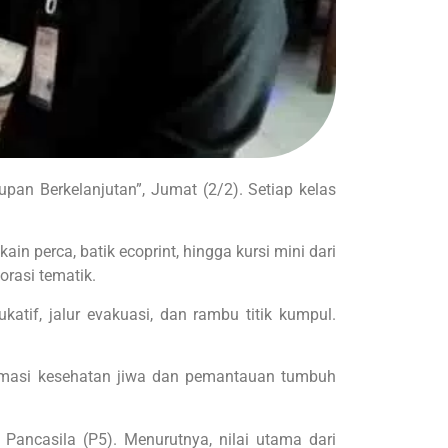
an Berkelanjutan”, Jumat (2/2). Setiap kelas
n perca, batik ecoprint, hingga kursi mini dari
rasi tematik.
tif, jalur evakuasi, dan rambu titik kumpul.
formasi kesehatan jiwa dan pemantauan tumbuh
Pancasila (P5). Menurutnya, nilai utama dari