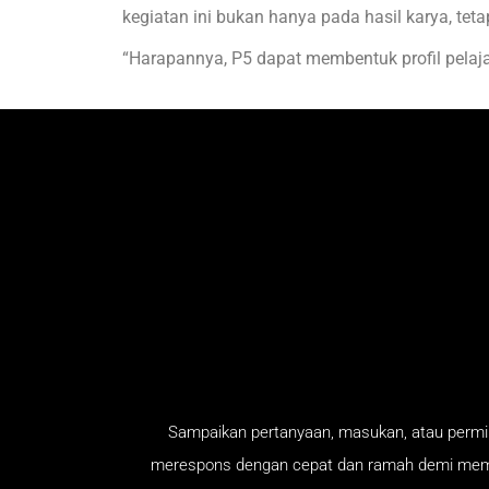
kegiatan ini bukan hanya pada hasil karya, tet
“Harapannya, P5 dapat membentuk profil pelajar
Sampaikan pertanyaan, masukan, atau permin
merespons dengan cepat dan ramah demi membe