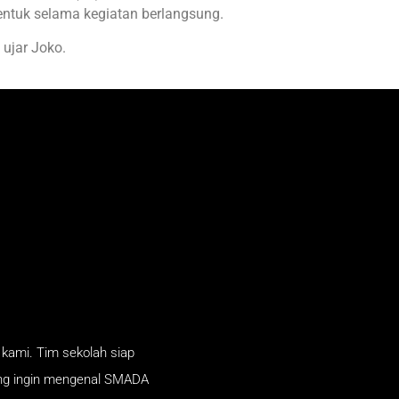
bentuk selama kegiatan berlangsung.
 ujar Joko.
kami. Tim sekolah siap
ang ingin mengenal SMADA