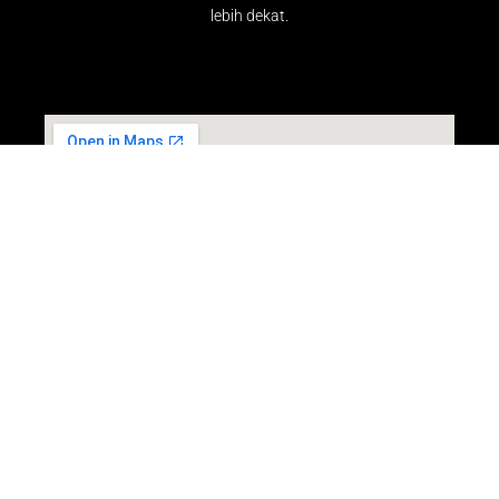
lebih dekat.