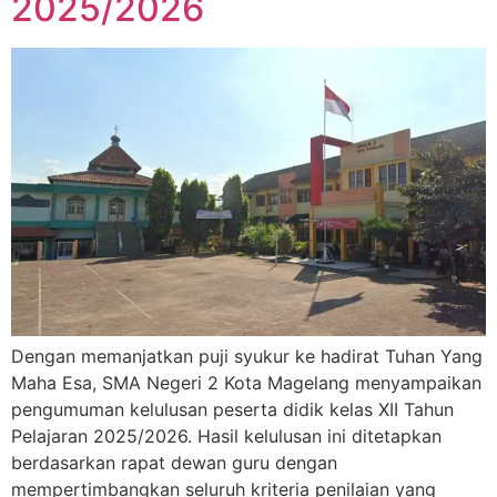
2025/2026
Dengan memanjatkan puji syukur ke hadirat Tuhan Yang
Maha Esa, SMA Negeri 2 Kota Magelang menyampaikan
pengumuman kelulusan peserta didik kelas XII Tahun
Pelajaran 2025/2026. Hasil kelulusan ini ditetapkan
berdasarkan rapat dewan guru dengan
mempertimbangkan seluruh kriteria penilaian yang